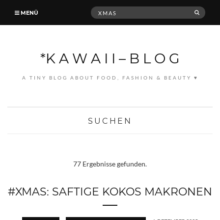
Suche
MENÜ
SUCH
nach:
*K A W A I I – B L O G
A TINY BLOG ABOUT FOOD, FASHION & BEAUTY ♥
SUCHEN
77 Ergebnisse gefunden.
#XMAS: SAFTIGE KOKOS MAKRONEN