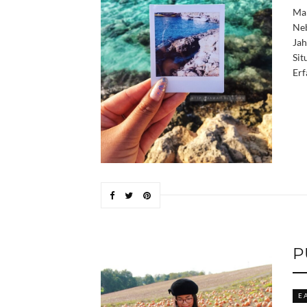
Mal
Neb
Jah
Sit
Erf
P
E