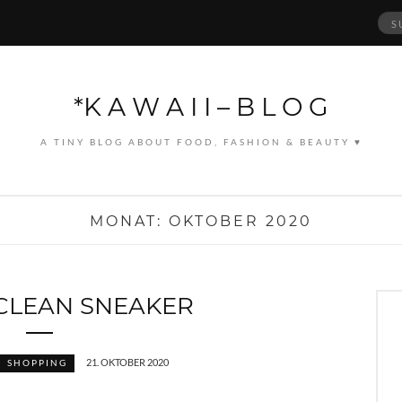
Suc
nach
*K A W A I I – B L O G
A TINY BLOG ABOUT FOOD, FASHION & BEAUTY ♥
MONAT:
OKTOBER 2020
 CLEAN SNEAKER
21. OKTOBER 2020
SHOPPING