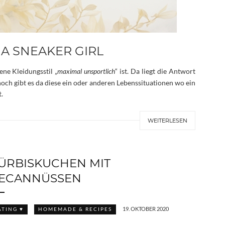
 A SNEAKER GIRL
ne Kleidungsstil „
maximal unsportlich
“ ist. Da liegt die Antwort
och gibt es da diese ein oder anderen Lebenssituationen wo ein
.
WEITERLESEN
ÜRBISKUCHEN MIT
ECANNÜSSEN
19. OKTOBER 2020
ATING ♥
HOMEMADE & RECIPES