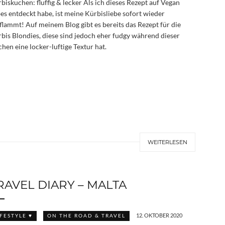
biskuchen: fluffig & lecker Als ich dieses Rezept auf Vegan
es entdeckt habe, ist meine Kürbisliebe sofort wieder
flammt! Auf meinem Blog gibt es bereits das Rezept für die
bis Blondies, diese sind jedoch eher fudgy während dieser
hen eine locker-luftige Textur hat.
WEITERLESEN
RAVEL DIARY – MALTA
12. OKTOBER 2020
IFESTYLE ♥
ON THE ROAD & TRAVEL