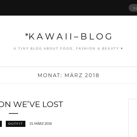
Suc
nach
*K A W A I I – B L O G
A TINY BLOG ABOUT FOOD, FASHION & BEAUTY ♥
MONAT:
MÄRZ 2018
ION WE’VE LOST
31. MÄRZ 2018
OUTFIT