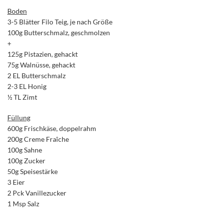
Boden
3-5 Blätter Filo Teig, je nach Größe
100g Butterschmalz, geschmolzen
+
125g Pistazien, gehackt
75g Walnüsse, gehackt
2 EL Butterschmalz
2-3 EL Honig
½ TL Zimt
Füllung
600g Frischkäse, doppelrahm
200g Creme Fraîche
100g Sahne
100g Zucker
50g Speisestärke
3 Eier
2 Pck Vanillezucker
1 Msp Salz