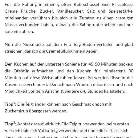
Für die Füllung in einer großen Rührschüssel Eier, Frischkäse,
Creme Fraîche, Zucker, Vanillezucker, Salz und Speisestärke
miteinander verrühren bis sich alle Zutaten zu einer cremigen
Masse verbunden haben, danach die Sahne unterheben und nur
kurz einrühren.
Nun die Nussmasse auf dem Filo Teig Boden verteilen und glatt
streichen, danach die Cremefüllung hinein geben.
Den Kuchen auf der untersten Schiene für 45-50 Minuten backen;
die Ofentür aufmachen und den Kuchen für mindestens 30
Minuten auf diese Weise abkühlen lassen. So werden Risse in der
Käsemasse verhindert. Danach nach Wunsch dekorieren und nach
Möglichkeit vor dem Anschnitt weitere 6-8 Stunden kaltstellen.
1
Tipp
: Die Teigränder können nach Geschmack noch mit
Zuckersirup übergossen werden.
2
Tipp
: Achtet darauf wirklich Filo Teig zu verwenden, beim ersten
Versuch habe ich Yufka Teig verwendet und finde dieser lässt sich
ganz anders verarbeiten und ist eher für herzhafte Speisen geeignet.